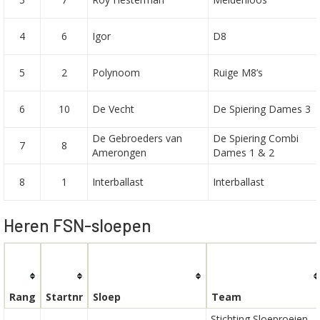
4
6
Igor
D8
5
2
Polynoom
Ruige M8’s
6
10
De Vecht
De Spiering Dames 3
De Gebroeders van
De Spiering Combi
7
8
Amerongen
Dames 1 & 2
8
1
Interballast
Interballast
Heren FSN-sloepen
Rang
Startnr
Sloep
Team
Stichting Sloeproeien