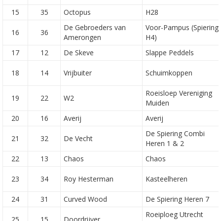
15
35
Octopus
H28
De Gebroeders van
Voor-Pampus (Spiering
16
36
Amerongen
H4)
17
12
De Skeve
Slappe Peddels
18
14
Vrijbuiter
Schuimkoppen
Roeisloep Vereniging
19
22
W2
Muiden
20
16
Averij
Averij
De Spiering Combi
21
32
De Vecht
Heren 1 & 2
22
13
Chaos
Chaos
23
34
Roy Hesterman
Kasteelheren
24
31
Curved Wood
De Spiering Heren 7
Roeiploeg Utrecht
25
15
Doordrijver