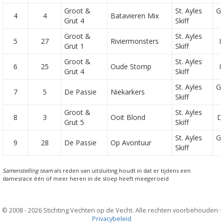
Groot &
St. Ayles
G
4
4
Batavieren Mix
Grut 4
Skiff
Groot &
St. Ayles
5
27
Riviermonsters
H
Grut 1
Skiff
Groot &
St. Ayles
6
25
Oude Stomp
H
Grut 4
Skiff
St. Ayles
G
7
5
De Passie
Niekarkers
Skiff
Groot &
St. Ayles
8
3
Ooit Blond
D
Grut 5
Skiff
St. Ayles
G
9
28
De Passie
Op Avontuur
Skiff
Samenstelling team
als reden van uitsluiting houdt in dat er tijdens een
damesrace één of meer heren in de sloep heeft meegeroeid
© 2008 - 2026 Stichting Vechten op de Vecht. Alle rechten voorbehouden ·
Privacybeleid