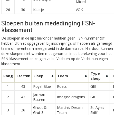
Mixed
26
30
Kaatje
VOK
Sloepen buiten mededinging FSN-
klassement
De sloepen in de lijst hieronder hebben geen FSN-nummer (of
hebben dit niet opgegeven bij inschrijving), of hebben als gemengd
team of herenteam meegeroeid in de damesrace. Hierdoor kunnen
deze sloepen niet worden meegenomen in de berekening voor het
FSN-klassement en krijgen ze bij Vechten op de Vecht hun eigen
klassement.
Type
Rang
Startnr
Sloep
Team
R
sloep
1
43
Royal Blue
Roets
GIG
H
Jan van
2
42
Imagine dragons
GIG
H
Buuren
Groot &
Martin’s Dream
St. Ayles
3
26
H
Grut 3
Team
Skiff