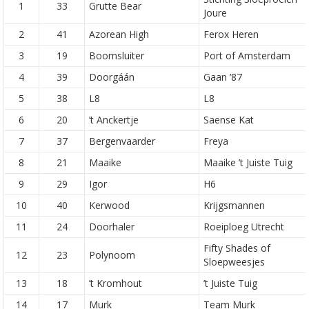
1
33
Grutte Bear
Joure
2
41
Azorean High
Ferox Heren
3
19
Boomsluiter
Port of Amsterdam
4
39
Doorgáán
Gaan ’87
5
38
L8
L8
6
20
’t Anckertje
Saense Kat
7
37
Bergenvaarder
Freya
8
21
Maaike
Maaike ’t Juiste Tuig
9
29
Igor
H6
10
40
Kerwood
Krijgsmannen
11
24
Doorhaler
Roeiploeg Utrecht
Fifty Shades of
12
23
Polynoom
Sloepweesjes
13
18
’t Kromhout
’t Juiste Tuig
14
17
Murk
Team Murk