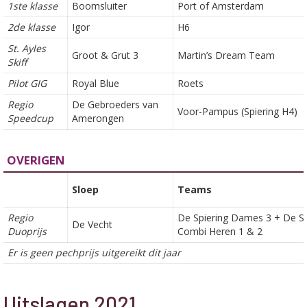
1ste klasse
Boomsluiter
Port of Amsterdam
2de klasse
Igor
H6
St. Ayles
Groot & Grut 3
Martin’s Dream Team
Skiff
Pilot GIG
Royal Blue
Roets
Regio
De Gebroeders van
Voor-Pampus (Spiering H4)
Speedcup
Amerongen
OVERIGEN
Sloep
Teams
Regio
De Spiering Dames 3 + De Sp
De Vecht
Duoprijs
Combi Heren 1 & 2
Er is geen pechprijs uitgereikt dit jaar
Uitslagen 2021