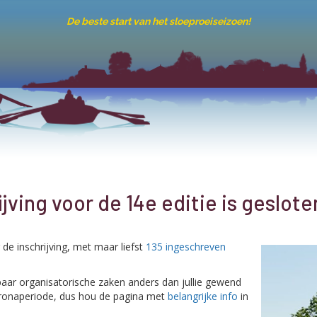
De beste start van het sloeproeiseizoen!
ijving voor de 14e editie is geslote
de inschrijving, met maar liefst
135 ingeschreven
n paar organisatorische zaken anders dan jullie gewend
oronaperiode, dus hou de pagina met
belangrijke info
in