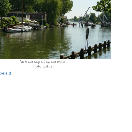
Nu is het nog stil op het water…
(foto: pxfuel)
ybeleid