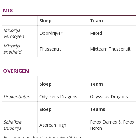
MIX
Sloep
Team
Mixprijs
Doordrijver
Mixed
vermogen
Mixprijs
Thussenuit
Mixteam Thussenuit
snelheid
OVERIGEN
Sloep
Team
Drakenboten
Odysseus Dragons
Odysseus Dragons
Sloep
Teams
Schalkse
Ferox Dames & Ferox
Azorean High
Duoprijs
Heren
Er is geen pechprijs uitgereikt dit jaar