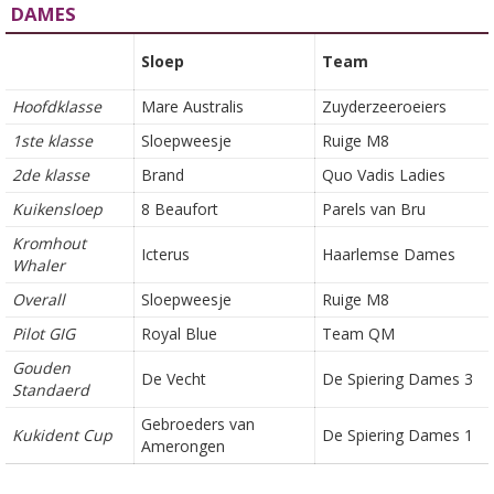
DAMES
Sloep
Team
Hoofdklasse
Mare Australis
Zuyderzeeroeiers
1ste klasse
Sloepweesje
Ruige M8
2de klasse
Brand
Quo Vadis Ladies
Kuikensloep
8 Beaufort
Parels van Bru
Kromhout
Icterus
Haarlemse Dames
Whaler
Overall
Sloepweesje
Ruige M8
Pilot GIG
Royal Blue
Team QM
Gouden
De Vecht
De Spiering Dames 3
Standaerd
Gebroeders van
Kukident Cup
De Spiering Dames 1
Amerongen