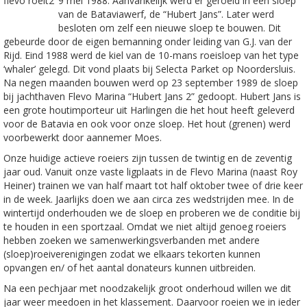
9 mei 1988. Aanvankelijk werd er geroeid in een sloep
van de Bataviawerf, de “Hubert Jans”. Later werd
besloten om zelf een nieuwe sloep te bouwen. Dit
gebeurde door de eigen bemanning onder leiding van G.J. van der
Rijd. Eind 1988 werd de kiel van de 10-mans roeisloep van het type
‘whaler’ gelegd. Dit vond plaats bij Selecta Parket op Noordersluis.
Na negen maanden bouwen werd op 23 september 1989 de sloep
bij jachthaven Flevo Marina “Hubert Jans 2” gedoopt. Hubert Jans is
een grote houtimporteur uit Harlingen die het hout heeft geleverd
voor de Batavia en ook voor onze sloep. Het hout (grenen) werd
voorbewerkt door aannemer Moes.
Onze huidige actieve roeiers zijn tussen de twintig en de zeventig
jaar oud. Vanuit onze vaste ligplaats in de Flevo Marina (naast Roy
Heiner) trainen we van half maart tot half oktober twee of drie keer
in de week. Jaarlijks doen we aan circa zes wedstrijden mee. In de
wintertijd onderhouden we de sloep en proberen we de conditie bij
te houden in een sportzaal. Omdat we niet altijd genoeg roeiers
hebben zoeken we samenwerkingsverbanden met andere
(sloep)roeiverenigingen zodat we elkaars tekorten kunnen
opvangen en/ of het aantal donateurs kunnen uitbreiden.
Na een pechjaar met noodzakelijk groot onderhoud willen we dit
jaar weer meedoen in het klassement. Daarvoor roeien we in ieder