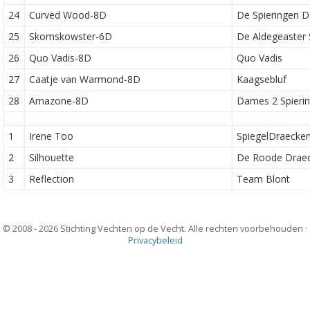
24
Curved Wood-8D
De Spieringen 
25
Skomskowster-6D
De Aldegeaster
26
Quo Vadis-8D
Quo Vadis
27
Caatje van Warmond-8D
Kaagsebluf
28
Amazone-8D
Dames 2 Spieri
1
Irene Too
SpiegelDraecke
2
Silhouette
De Roode Drae
3
Reflection
Team Blont
© 2008 - 2026 Stichting Vechten op de Vecht. Alle rechten voorbehouden ·
Privacybeleid