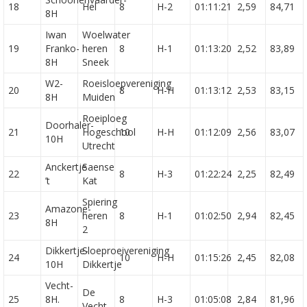
18
Hel
8
H-2
01:11:21
2,59
84,71
8H
Iwan
Woelwater
19
Franko-
heren
8
H-1
01:13:20
2,52
83,89
8H
Sneek
W2-
Roeisloepvereniging
20
8
H-H
01:13:12
2,53
83,15
8H
Muiden
Roeiploeg
Doorhaler-
21
Hogeschool
10
H-H
01:12:09
2,56
83,07
10H
Utrecht
Anckertje
Saense
22
8
H-3
01:22:24
2,25
82,49
’t
Kat
Spiering
Amazone-
23
heren
8
H-1
01:02:50
2,94
82,45
8H
2
Dikkertje-
Sloeproeivereniging
24
10
H-H
01:15:26
2,45
82,08
10H
Dikkertje
Vecht-
De
25
8H.
8
H-3
01:05:08
2,84
81,96
Vecht