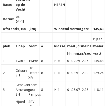
Race:
op de
HEREN
Vecht
06-
Datum:
04-13
Afstand:
11,100
[km]
Winnend Vermogen:
145,63
P per
plek
sloep
team
#
klasse
roeitijd
snelheid
roeier
hh:mm:ss
m/sec
watt
1
Twirre
Twirre
8
H-H
01:02:29
2,96
145,63
De
Orkaan-
2
Heeren
8
H-H
01:03:51
2,90
129,26
8H
XIV
Gebr.van
Team
3
Amerongen-
voor
8
H-1
01:03:07
2,93
118,11
8H
Pampus
Hjoed
SRV