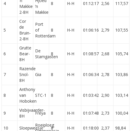
’n
Hjoed
4
8
H-H
01:12:17
2,56
117,57
Makkie
’n
2-8H
Makkie
Cor
Port
de
5
of
8
H-H
01:06:16
2,79
107,55
Bruin-
Rotterdam
2-8H
Grutte
De
6
Bear-
8
H-H
01:08:57
2,68
105,74
Stamgasten
8H
Razende
7
Snol-
Gia
8
H-H
01:06:34
2,78
103,86
8H
Anthony
8
van
STC-1
8
H-H
01:03:42
2,90
103,14
Hoboken
Visbijvaarder-
9
Freya
8
H-H
01:07:48
2,73
100,04
8H
Roeiploeg
10
Sloepweesje
8
H-H
01:18:00
2,37
98,84
Sloepweesje