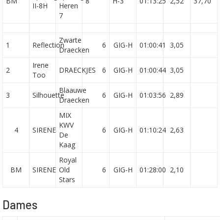
BM
8
H-3
01:13:25
2,52
37,70
II-8H
Heren
7
Zwarte
1
Reflection
6
GIG-H
01:00:41
3,05
Draecken
Irene
2
DRAECKJES
6
GIG-H
01:00:44
3,05
Too
Blaauwe
3
Silhouette
6
GIG-H
01:03:56
2,89
Draecken
MIX
KWV
4
SIRENE
6
GIG-H
01:10:24
2,63
De
Kaag
Royal
BM
SIRENE
Old
6
GIG-H
01:28:00
2,10
Stars
Dames