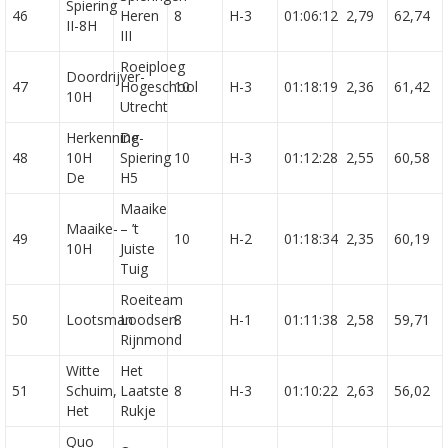
Spiering
46
Heren
8
H-3
01:06:12
2,79
62,74
II-8H
III
Roeiploeg
Doordrijver-
47
Hogeschool
10
H-3
01:18:19
2,36
61,42
10H
Utrecht
Herkenning-
De
48
10H
Spiering
10
H-3
01:12:28
2,55
60,58
De
H5
Maaike
Maaike-
– ’t
49
10
H-2
01:18:34
2,35
60,19
10H
Juiste
Tuig
Roeiteam
50
Lootsman
Loodsen
8
H-1
01:11:38
2,58
59,71
Rijnmond
Witte
Het
51
Schuim,
Laatste
8
H-3
01:10:22
2,63
56,02
Het
Rukje
Quo