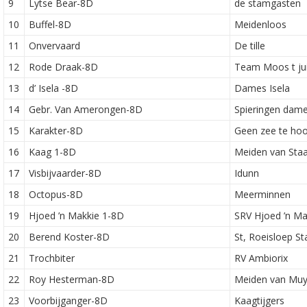
9
Lytse Bear-8D
de stamgasten
10
Buffel-8D
Meidenloos
11
Onvervaard
De tille
12
Rode Draak-8D
Team Moos t jui
13
d’ Isela -8D
Dames Isela
14
Gebr. Van Amerongen-8D
Spieringen dame
15
Karakter-8D
Geen zee te ho
16
Kaag 1-8D
Meiden van Staa
17
Visbijvaarder-8D
Idunn
18
Octopus-8D
Meerminnen
19
Hjoed ’n Makkie 1-8D
SRV Hjoed ’n Ma
20
Berend Koster-8D
St, Roeisloep S
21
Trochbiter
RV Ambiorix
22
Roy Hesterman-8D
Meiden van Mu
23
Voorbijganger-8D
Kaagtijgers