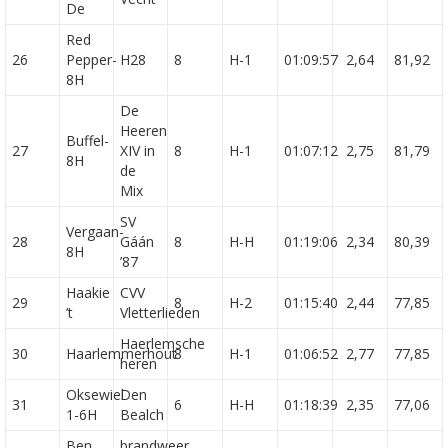
De
Red
26
Pepper-
H28
8
H-1
01:09:57
2,64
81,92
8H
De
Heeren
Buffel-
27
XIV in
8
H-1
01:07:12
2,75
81,79
8H
de
Mix
SV
Vergaan-
28
Gáán
8
H-H
01:19:06
2,34
80,39
8H
’87
Haakie
CVV
29
8
H-2
01:15:40
2,44
77,85
’t
Vletterlieden
Haerlemsche
30
Haarlemmerhout
8
H-1
01:06:52
2,77
77,85
heren
Oksewiel
Den
31
6
H-H
01:18:39
2,35
77,06
1-6H
Bealch
Ben
brandweer