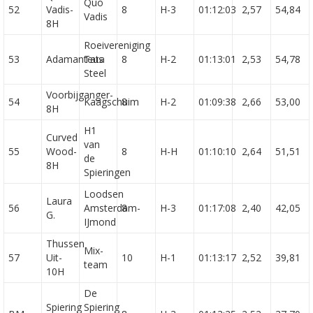
Quo
52
Vadis-
8
H-3
01:12:03
2,57
54,84
Vadis
8H
Roeivereniging
53
Adamanteus
Tata
8
H-2
01:13:01
2,53
54,78
Steel
Voorbijganger-
54
Kaagschuim
8
H-2
01:09:38
2,66
53,00
8H
H1
Curved
van
55
Wood-
8
H-H
01:10:10
2,64
51,51
de
8H
Spieringen
Loodsen
Laura
56
Amsterdam-
8
H-3
01:17:08
2,40
42,05
G.
IJmond
Thussen
Mix-
57
Uit-
10
H-1
01:13:17
2,52
39,81
team
10H
De
Spiering
Spiering