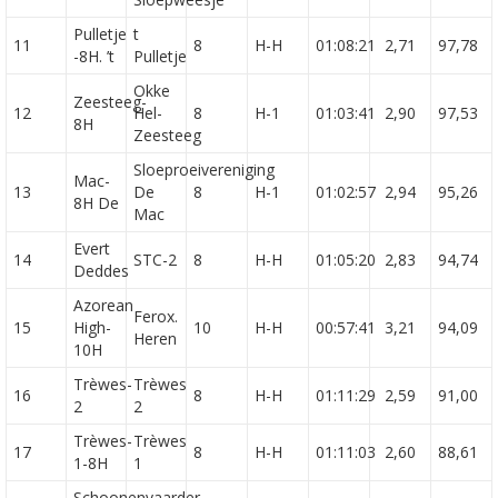
Pulletje
t
11
8
H-H
01:08:21
2,71
97,78
-8H. ’t
Pulletje
Okke
Zeesteeg-
12
Hel-
8
H-1
01:03:41
2,90
97,53
8H
Zeesteeg
Sloeproeivereniging
Mac-
13
De
8
H-1
01:02:57
2,94
95,26
8H De
Mac
Evert
14
STC-2
8
H-H
01:05:20
2,83
94,74
Deddes
Azorean
Ferox.
15
High-
10
H-H
00:57:41
3,21
94,09
Heren
10H
Trèwes-
Trèwes
16
8
H-H
01:11:29
2,59
91,00
2
2
Trèwes-
Trèwes
17
8
H-H
01:11:03
2,60
88,61
1-8H
1
Schoonenvaarder-