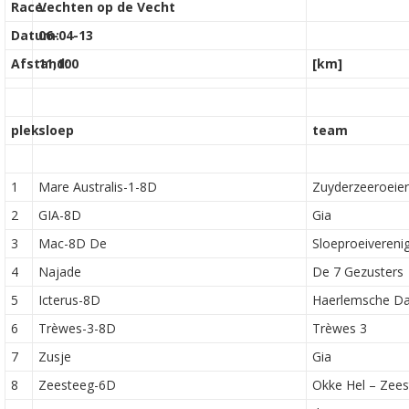
Race:
Vechten op de Vecht
Datum:
06-04-13
Afstand:
11,100
[km]
plek
sloep
team
1
Mare Australis-1-8D
Zuyderzeeroeie
2
GIA-8D
Gia
3
Mac-8D De
Sloeproeivereni
4
Najade
De 7 Gezusters
5
Icterus-8D
Haerlemsche D
6
Trèwes-3-8D
Trèwes 3
7
Zusje
Gia
8
Zeesteeg-6D
Okke Hel – Zee