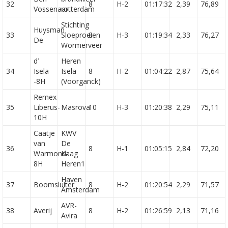
32
8
H-2
01:17:32
2,39
76,89
Vossenaar
rotterdam
Stichting
Huysman
33
Sloeproeien
8
H-3
01:19:34
2,33
76,27
De
Wormerveer
d’
Heren
34
Isela
Isela
8
H-2
01:04:22
2,87
75,64
-8H
(Voorganck)
Remex
35
Liberus-
Masrova
10
H-3
01:20:38
2,29
75,11
10H
Caatje
KWV
van
De
36
8
H-1
01:05:15
2,84
72,20
Warmond-
Kaag
8H
Heren1
Haven
37
Boomsluiter
8
H-2
01:20:54
2,29
71,57
Amsterdam
AVR-
38
Averij
8
H-2
01:26:59
2,13
71,16
Avira