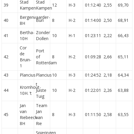
Stad
Stad
39
12
H-3
01:12:40
2,55
69,70
Kampen
Kampen
Bergenvaarder-
40
Buri
8
H-2
01:14:00
2,50
68,91
8H
Bertha-
Zonder
41
10
H-1
01:23:11
2,22
66,43
10H
Dollen
Cor
Port
de
42
of
8
H-2
01:09:28
2,66
65,11
Bruin-
Rotterdam
1
43
Plancius
Plancius
10
H-3
01:24:52
2,18
64,34
t
Kromhout-
44
Juiste
10
H-2
01:22:01
2,26
63,88
10H. ’t
Tuig
Jan
Team
van
Jan
45
8
H-3
01:11:50
2,58
63,55
Riebeeck-
van
8H
Rie
Spieringen