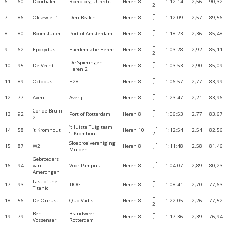
6
60
Doorhaler
Roeiploeg Utrecht
Heren 8
1:12:14
2,56
90,32
2
H-
7
86
Oksewiel 1
Den Bealch
Heren 8
1:12:09
2,57
89,56
1
H-
8
80
Boomsluiter
Port of Amsterdam
Heren 8
1:18:23
2,36
85,48
1
H-
9
62
Epoxydus
Haerlemsche Heren
Heren 8
1:03:28
2,92
85,11
2
De Spieringen
H-
10
95
De Vecht
Heren 8
1:03:53
2,90
85,09
Heren 2
1
H-
11
89
Octopus
H28
Heren 8
1:06:57
2,77
83,99
1
H-
12
77
Averij
Averij
Heren 8
1:23:47
2,21
83,96
1
Cor de Bruin
H-
13
92
Port of Rotterdam
Heren 8
1:06:53
2,77
83,67
2
1
’t Juiste Tuig team
H-
14
58
’t Kromhout
Heren 10
1:12:54
2,54
82,56
’t Kromhout
2
Sloeproeivereniging
H-
15
87
W2
Heren 8
1:11:48
2,58
81,46
Muiden
1
Gebroeders
H-
16
94
van
Voor-Pampus
Heren 8
1:04:07
2,89
80,23
1
Amerongen
Last of the
H-
17
93
TIOG
Heren 8
1:08:41
2,70
77,63
Titanic
1
H-
18
56
De Onrust
Quo Vadis
Heren 8
1:22:05
2,26
77,52
2
Ben
Brandweer
H-
19
79
Heren 8
1:17:36
2,39
76,94
Vossenaar
Rotterdam
1