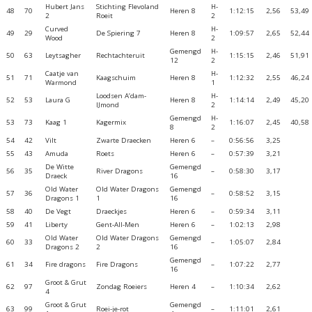
Hubert Jans
Stichting Flevoland
H-
48
70
Heren 8
1:12:15
2,56
53,49
2
Roeit
2
Curved
H-
49
29
De Spiering 7
Heren 8
1:09:57
2,65
52,44
Wood
2
Gemengd
H-
50
63
Leytsagher
Rechtachteruit
1:15:15
2,46
51,91
12
2
Caatje van
H-
51
71
Kaagschuim
Heren 8
1:12:32
2,55
46,24
Warmond
1
Loodsen A’dam-
H-
52
53
Laura G
Heren 8
1:14:14
2,49
45,20
IJmond
2
Gemengd
H-
53
73
Kaag 1
Kagermix
1:16:07
2,45
40,58
8
2
54
42
Vilt
Zwarte Draecken
Heren 6
–
0:56:56
3,25
55
43
Amuda
Roets
Heren 6
–
0:57:39
3,21
De Witte
Gemengd
56
35
River Dragons
–
0:58:30
3,17
Draeck
16
Old Water
Old Water Dragons
Gemengd
57
36
–
0:58:52
3,15
Dragons 1
1
16
58
40
De Vegt
Draeckjes
Heren 6
–
0:59:34
3,11
59
41
Liberty
Gent-All-Men
Heren 6
–
1:02:13
2,98
Old Water
Old Water Dragons
Gemengd
60
33
–
1:05:07
2,84
Dragons 2
2
16
Gemengd
61
34
Fire dragons
Fire Dragons
–
1:07:22
2,77
16
Groot & Grut
62
97
Zondag Roeiers
Heren 4
–
1:10:34
2,62
4
Groot & Grut
Gemengd
63
99
Roei-je-rot
–
1:11:01
2,61