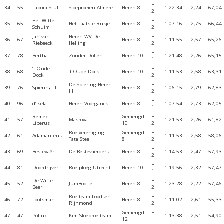
H-
34
55
Labora Stulti
Sloeproeien Almere
Heren 8
1:22:34
2,24
67,04
2
Het Witte
H-
35
65
Het Laatste Rukje
Heren 8
1:07:16
2,75
66,44
Schuim
2
Jan van
Heren WV De
H-
36
67
Heren 8
1:11:55
2,57
65,26
Riebeeck
Helling
2
H-
37
78
Bertha
Zonder Dollen
Heren 10
1:21:48
2,26
65,15
1
’t Oude
H-
38
68
’t Oude Dock
Heren 10
1:11:53
2,58
63,31
Dock
2
De Spiering Heren
H-
39
76
Spiering II
Heren 8
1:06:15
2,79
62,83
III
2
H-
40
96
d’Isela
Heren Voorganck
Heren 8
1:07:54
2,73
62,05
1
Remex
Gemengd
H-
41
57
Masrova
1:21:53
2,26
61,82
Liberus
10
2
Roeivereniging
Gemengd
H-
42
61
Adamanteus
1:11:53
2,58
58,06
Tata Steel
8
2
H-
43
69
Bestevaêr
De Bestevaêrders
Heren 8
1:14:53
2,47
57,93
2
H-
44
81
Doordrijver
Roeiploeg Utrecht
Heren 10
1:19:56
2,32
57,47
1
De Witte
H-
45
52
JumBootje
Heren 8
1:23:28
2,22
57,46
Beer
2
Roeiteam Loodsen
H-
46
72
Lootsman
Heren 8
1:11:02
2,61
55,33
Rijnmond
2
Gemengd
H-
47
47
Pollux
Kim Sloeproeiteam
1:13:38
2,51
54,90
12
H