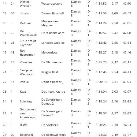
Wetter
Dames
D-
14
24
Wetterspetters
1:14:52
2,47
49,90
Wrotter
8
1
Dames
D-
15
10
d’Isela
Dames IJsselkr8
1:11:06
2,60
48,47
8
H
Meiden van
Dames
D-
16
3
Dolman
1:14:29
2,50
48,05
Muyden
8
1
De
Dames
D-
17
22
De 9 Babbelaars
1:16:56
2,41
47,68
Paardekreek
8
1
Sir Lancelot
Dames
D-
18
28
Lancelot Laddies
1:12:42
2,55
47,51
Skynner
8
2
Roy
Dames
D-
19
18
Meidenloos
1:15:27
2,45
47,46
Hesterman
8
1
Dames
D-
20
15
Vuurzee
De Vlammetjes
1:25:26
2,17
45,13
8
2
Caatje van
Dames
D-
21
8
Kaagse Bluf
1:12:46
2,54
44,41
Warmond
8
2
Dames
D-
22
17
Swolla
Dames Hetebrij
1:20:19
2,31
41,03
8
1
Dames
D-
23
1
Kaat
Deurloo’s Kaaitje
1:31:04
2,03
40,97
8
2
De Spieringen
Dames
D-
24
5
Spiering II
1:15:24
2,46
39,63
Dames 2
8
2
Gebroeders
De Spieringen
Dames
D-
25
7
van
1:18:03
2,37
38,67
Dames 1
8
2
Amerongen
Dames
D-
26
6
Buffel
De Spetters
1:20:26
2,30
34,51
8
1
Dames
D-
27
20
Bestevaêr
De Bestevaêrders
1:24:32
2,19
33,47
8
2