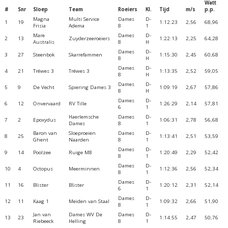
Watt
#
Snr
Sloep
Team
Roeiers
Kl.
Tijd
m/s
p.p.
Magna
Multi Service
Dames
D-
1
19
1:12:23
2,56
68,96
Frisia
Adema
8
1
Mare
Dames
D-
2
13
Zuyderzeeroeiers
1:22:13
2,25
64,28
Australis
8
H
Dames
D-
3
27
Steenbok
Skarrefammen
1:15:30
2,45
60,68
8
H
Dames
D-
4
21
Tréwes 3
Tréwes 3
1:13:35
2,52
59,05
8
H
Dames
D-
5
9
De Vecht
Spiering Dames 3
1:09:19
2,67
57,86
8
H
Dames
D-
6
12
Onvervaard
RV Tille
1:26:29
2,14
57,81
6
1
Haerlemsche
Dames
D-
7
2
Epoxydus
1:06:31
2,78
56,68
Dames
8
1
Baron van
Sloeproeien
Dames
D-
8
25
1:13:41
2,51
53,59
Ghent
Naarden
8
1
Dames
D-
9
14
Poolzee
Ruige M8
1:20:49
2,29
52,42
8
1
Dames
D-
10
4
Octopus
Meerminnen
1:12:36
2,56
52,34
8
1
Dames
D-
11
16
Blister
Blister
1:20:12
2,31
52,14
6
1
Dames
D-
12
11
Kaag 1
Meiden van Staal
1:09:32
2,66
51,90
8
1
Jan van
Dames WV De
Dames
D-
13
23
1:14:55
2,47
50,76
Riebeeck
Helling
8
1