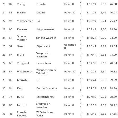
H-
20
82
Viking
Boskalis
Heren 8
1:17:59
2,37
76,68
1
H-
21
88
Maaike
Maaike
Heren 10
1:14:22
2,49
76,01
1
H-
22
91
Visbyvaarder
Tyr
Heren 8
1:08:19
2,71
75,42
1
H-
23
90
Dolman
Krijgsmannen
Heren 8
1:08:42
2,70
75,20
1
Schone
H-
24
51
Schone Waardin
Heren 8
1:18:24
2,36
74,99
Waardin
2
Gemengd
H-
25
59
Greet
Zijkanaal K
1:20:41
2,29
73,34
8
2
Sloeproeien
H-
26
84
Murk
Heren 8
1:17:44
2,38
71,09
Naarden
1
H-
27
66
Voorganck
Heren Krom
Heren 8
1:09:16
2,67
70,84
2
Vrienden van de
H-
28
64
Wildenborch
Heren 12
1:10:02
2,64
70,62
Yellowfin
2
H-
29
85
Leeuwke
L8
Heren 8
1:19:44
2,32
69,69
1
H-
30
54
Kaat
Deurloo’s Kaaitje
Heren 8
1:21:05
2,28
68,99
2
H-
31
74
Buffel
Kasteelheeren
Heren 8
1:07:49
2,73
68,79
2
Sloeproeien
H-
32
83
Naruthi
Heren 8
1:18:55
2,35
68,72
Naarden
1
Cornelis
WBS-Anthony
H-
33
48
Heren 8
1:10:42
2,62
67,85
Douwes
Veder
1