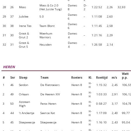
Moos & Co 2.0
Dames
D-
28
26
Moos
1:22:52
2,26
32,93
(Het Juiste Tuig)
8
2
Dames
29
37
Jubilee
5.0
–
1:11:08
2,60
6
Dames
30
38
Irene Too
Team Blont
–
1:11:45
2,58
6
Groot &
Woerkum
Dames
31
30
–
1:21:16
2,29
Grut 2
Warriors
4
Groot &
Dames
32
31
Heusden
–
1:26:58
2,14
Grut 5
4
HEREN
Watt
#
Snr
Sloep
Team
Roeiers
Kl.
Roeitijd
m/s
p.p.
H-
1
46
Serdon
De Rietroeiers
Heren 8
1:15:32
2,45
106,5
H
H-
2
49
Orkaan
De Heeren XIV
Heren 8
1:03:33
2,91
106,1
H
Azorean
H-
3
50
Ferox Heren
Heren 8
0:58:27
3,17
104,7
High
H
H-
4
44
’t Anckertje
Saense Kat
Heren 8
1:17:09
2,40
99,77
H
H-
5
45
Sloepweesje
Sloepweesje
Heren 8
1:16:10
2,43
95,04
H
H-