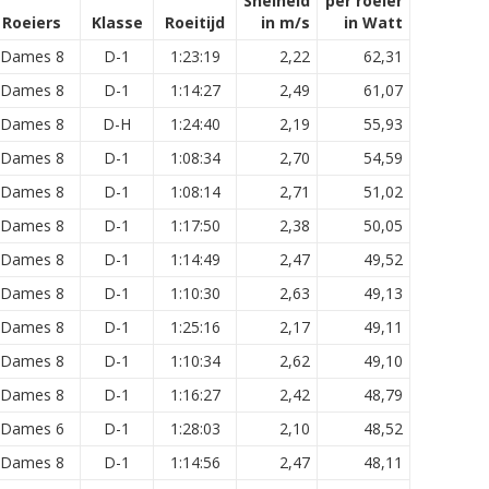
Snelheid
per roeier
Roeiers
Klasse
Roeitijd
in m/s
in Watt
Dames 8
D-1
1:23:19
2,22
62,31
Dames 8
D-1
1:14:27
2,49
61,07
Dames 8
D-H
1:24:40
2,19
55,93
Dames 8
D-1
1:08:34
2,70
54,59
Dames 8
D-1
1:08:14
2,71
51,02
Dames 8
D-1
1:17:50
2,38
50,05
Dames 8
D-1
1:14:49
2,47
49,52
Dames 8
D-1
1:10:30
2,63
49,13
Dames 8
D-1
1:25:16
2,17
49,11
Dames 8
D-1
1:10:34
2,62
49,10
Dames 8
D-1
1:16:27
2,42
48,79
Dames 6
D-1
1:28:03
2,10
48,52
Dames 8
D-1
1:14:56
2,47
48,11