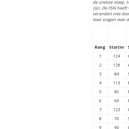
de snelste sloep. 
zijn. De FSN heef
verandert niet doo
Voor vragen over 
Rang
Startnr
1
124
2
129
3
84
4
113
5
85
6
69
7
123
8
70
9
90