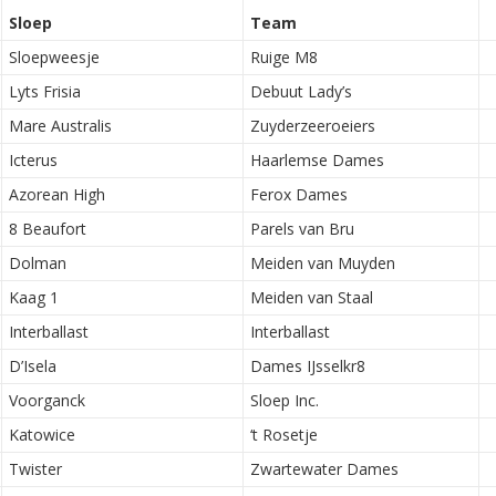
Sloep
Team
Sloepweesje
Ruige M8
Lyts Frisia
Debuut Lady’s
Mare Australis
Zuyderzeeroeiers
Icterus
Haarlemse Dames
Azorean High
Ferox Dames
8 Beaufort
Parels van Bru
Dolman
Meiden van Muyden
Kaag 1
Meiden van Staal
Interballast
Interballast
D’Isela
Dames IJsselkr8
Voorganck
Sloep Inc.
Katowice
‘t Rosetje
Twister
Zwartewater Dames