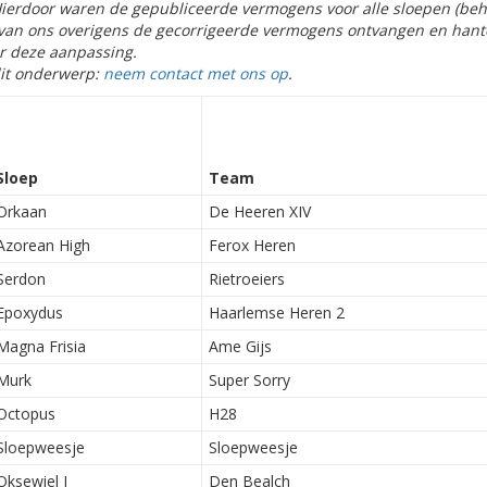
Hierdoor waren de gepubliceerde vermogens voor alle sloepen (beh
t van ons overigens de gecorrigeerde vermogens ontvangen en hant
r deze aanpassing.
dit onderwerp:
neem contact met ons op
.
Sloep
Team
Orkaan
De Heeren XIV
Azorean High
Ferox Heren
Serdon
Rietroeiers
Epoxydus
Haarlemse Heren 2
Magna Frisia
Ame Gijs
Murk
Super Sorry
Octopus
H28
Sloepweesje
Sloepweesje
Oksewiel I
Den Bealch