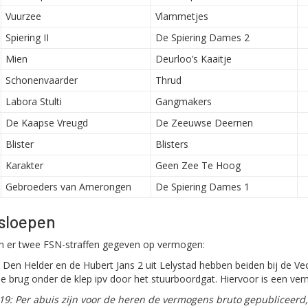
Vuurzee
Vlammetjes
Spiering II
De Spiering Dames 2
Mien
Deurloo’s Kaaitje
Schonenvaarder
Thrud
Labora Stulti
Gangmakers
De Kaapse Vreugd
De Zeeuwse Deernen
Blister
Blisters
Karakter
Geen Zee Te Hoog
Gebroeders van Amerongen
De Spiering Dames 1
sloepen
ijn er twee FSN-straffen gegeven op vermogen:
t Den Helder en de Hubert Jans 2 uit Lelystad hebben beiden bij de 
e brug onder de klep ipv door het stuurboordgat. Hiervoor is een ve
19: Per abuis zijn voor de heren de vermogens bruto gepubliceerd, 