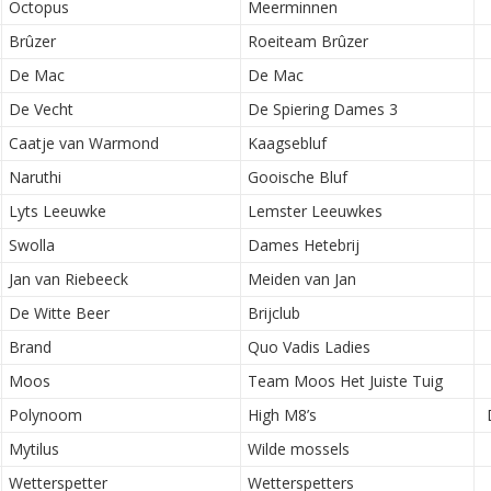
Octopus
Meerminnen
Brûzer
Roeiteam Brûzer
De Mac
De Mac
De Vecht
De Spiering Dames 3
Caatje van Warmond
Kaagsebluf
Naruthi
Gooische Bluf
Lyts Leeuwke
Lemster Leeuwkes
Swolla
Dames Hetebrij
Jan van Riebeeck
Meiden van Jan
De Witte Beer
Brijclub
Brand
Quo Vadis Ladies
Moos
Team Moos Het Juiste Tuig
Polynoom
High M8’s
Mytilus
Wilde mossels
Wetterspetter
Wetterspetters