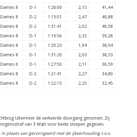
Dames 8
D-1
1:26:00
2,15
41,44
Dames 8
D-2
1:15:01
2,47
40,88
Dames 8
D-2
1:31:41
2,02
40,58
Dames 8
D-1
1:19:56
2,32
39,28
Dames 8
D-1
1:35:23
1,94
38,94
Dames 8
D-1
1:31:20
2,03
38,33
Dames 6
D-1
1:27:50
2,11
36,59
Dames 8
D-2
1:21:41
2,27
34,80
Dames 8
D-2
1:22:15
2,25
32,45
Vechtbrug Uitermeer de verkeerde doorgang genomen; Zij
rmogensstraf van 3 Watt voor beide sloepen gegeven.
in plaats van gecorrigeerd met de ijkverhouding t.o.v.