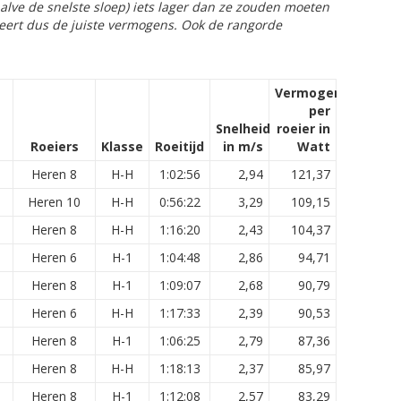
alve de snelste sloep) iets lager dan ze zouden moeten
eert dus de juiste vermogens. Ook de rangorde
Vermogen
per
Snelheid
roeier in
Roeiers
Klasse
Roeitijd
in m/s
Watt
Heren 8
H-H
1:02:56
2,94
121,37
Heren 10
H-H
0:56:22
3,29
109,15
Heren 8
H-H
1:16:20
2,43
104,37
Heren 6
H-1
1:04:48
2,86
94,71
Heren 8
H-1
1:09:07
2,68
90,79
Heren 6
H-H
1:17:33
2,39
90,53
Heren 8
H-1
1:06:25
2,79
87,36
Heren 8
H-H
1:18:13
2,37
85,97
Heren 8
H-1
1:12:08
2,57
83,29